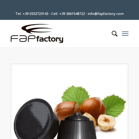
Tel:
+39 0332723143
- Cell:
+39 3661548722
-
info@fapfactory.com